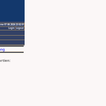
ime 07.08.2026 23:02:01
Login
Logout
artien: