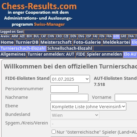
Logged on: Gast
Arabic
ARM
AZE
BIH
BUL
CAT
CHN
CRO
CZE
DEN
ENG
ESP
FAI
FIN
FRA
GER
GRE
INA
I
Home
TurnierDB
Meisterschaft
Foto-Galerie
Meldekartei
El
Turnierschach-Elozahl
Schnellschach-Elozahl
Allgemeines
Turnier anmelden: AUT
FIDE
Spieler anmelden
Elo AU
Willkommen bei den offiziellen Turnierscha
FIDE-Elolisten Stand
AUT-Elolisten Stand
7.518
Personennummer
Nachname
Vorname
Ebene
Bundesland
Spgem./Kreis/Verein
Nur "österreichische" Spieler (Land=A