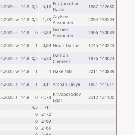
Fitz Jonathan
04.2025
s
14.8
0,5
-5,18
1887
142680
David
Zaytsev
04.2025
w
14.8
0,5
-1,78
2094
133594
Alexander
Gschiel
04.2025
s
14.8
0
-4,89
2306
130083
Alexander
04.2025
w
14.8
1
0,89
Noori Darius
1745
140223
Dämon
04.2025
s
14.8
0,5
-5,33
1876
143074
Clemens
04.2025
w
14.8
1
4
Hake Nils
2011
140839
04.2025
s
14.8
1
3,11
Archan Elikya
1951
141611
Krivoborodov
05.2025
s
14.8
0
-1,78
2512
121130
Egor
4,5
-11
0
2172
0
2169
0
2166
0
2164