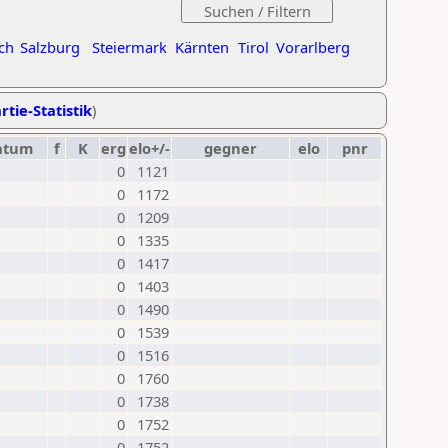
ch
Salzburg
Steiermark
Kärnten
Tirol
Vorarlberg
rtie-Statistik
)
atum
f
K
erg
elo+/-
gegner
elo
pnr
0
1121
0
1172
0
1209
0
1335
0
1417
0
1403
0
1490
0
1539
0
1516
0
1760
0
1738
0
1752
0
1752