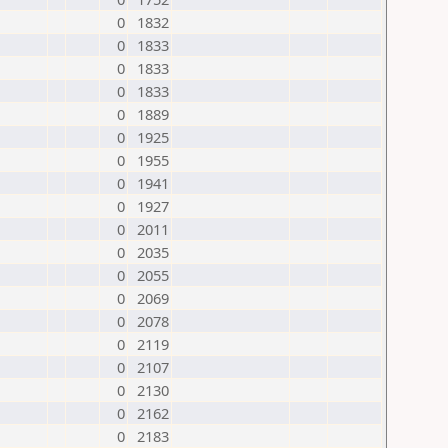
0
1832
0
1833
0
1833
0
1833
0
1889
0
1925
0
1955
0
1941
0
1927
0
2011
0
2035
0
2055
0
2069
0
2078
0
2119
0
2107
0
2130
0
2162
0
2183