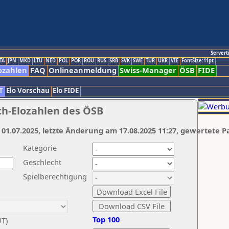
Servert
TA
JPN
MKD
LTU
NED
POL
POR
ROU
RUS
SRB
SVK
SWE
TUR
UKR
VIE
FontSize:11pt
ozahlen
FAQ
Onlineanmeldung
Swiss-Manager
ÖSB
FIDE
T
Elo Vorschau
Elo FIDE
ch-Elozahlen des ÖSB
 01.07.2025, letzte Änderung am 17.08.2025 11:27, gewertete P
Kategorie
Geschlecht
Spielberechtigung
Top 100
UT)