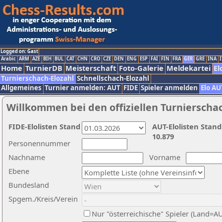
Logged on: Gast
Arabic
ARM
AZE
BIH
BUL
CAT
CHN
CRO
CZE
DEN
ENG
ESP
FAI
FIN
FRA
GER
GRE
INA
I
Home
TurnierDB
Meisterschaft
Foto-Galerie
Meldekartei
El
Turnierschach-Elozahl
Schnellschach-Elozahl
Allgemeines
Turnier anmelden: AUT
FIDE
Spieler anmelden
Elo AU
Willkommen bei den offiziellen Turnierscha
FIDE-Elolisten Stand
AUT-Elolisten Stand
10.879
Personennummer
Nachname
Vorname
Ebene
Bundesland
Spgem./Kreis/Verein
Nur "österreichische" Spieler (Land=A