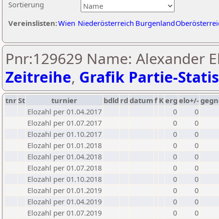
Sortierung
Vereinslisten:
Wien
Niederösterreich
Burgenland
Oberösterrei
Pnr:129629 Name: Alexander El
Zeitreihe
,
Grafik Partie-Statis
tnr
St
turnier
bdld
rd
datum
f
K
erg
elo+/-
gegn
Elozahl per 01.04.2017
0
0
Elozahl per 01.07.2017
0
0
Elozahl per 01.10.2017
0
0
Elozahl per 01.01.2018
0
0
Elozahl per 01.04.2018
0
0
Elozahl per 01.07.2018
0
0
Elozahl per 01.10.2018
0
0
Elozahl per 01.01.2019
0
0
Elozahl per 01.04.2019
0
0
Elozahl per 01.07.2019
0
0