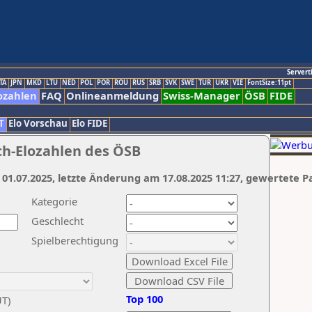
Servert
TA
JPN
MKD
LTU
NED
POL
POR
ROU
RUS
SRB
SVK
SWE
TUR
UKR
VIE
FontSize:11pt
ozahlen
FAQ
Onlineanmeldung
Swiss-Manager
ÖSB
FIDE
T
Elo Vorschau
Elo FIDE
ch-Elozahlen des ÖSB
 01.07.2025, letzte Änderung am 17.08.2025 11:27, gewertete P
Kategorie
Geschlecht
Spielberechtigung
Top 100
UT)