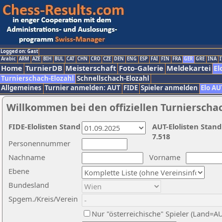
Logged on: Gast
Arabic
ARM
AZE
BIH
BUL
CAT
CHN
CRO
CZE
DEN
ENG
ESP
FAI
FIN
FRA
GER
GRE
INA
I
Home
TurnierDB
Meisterschaft
Foto-Galerie
Meldekartei
El
Turnierschach-Elozahl
Schnellschach-Elozahl
Allgemeines
Turnier anmelden: AUT
FIDE
Spieler anmelden
Elo AU
Willkommen bei den offiziellen Turnierscha
FIDE-Elolisten Stand
AUT-Elolisten Stand
7.518
Personennummer
Nachname
Vorname
Ebene
Bundesland
Spgem./Kreis/Verein
Nur "österreichische" Spieler (Land=A