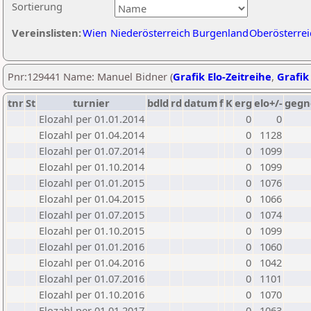
Sortierung
Vereinslisten:
Wien
Niederösterreich
Burgenland
Oberösterrei
Pnr:129441 Name: Manuel Bidner (
Grafik Elo-Zeitreihe
,
Grafik 
tnr
St
turnier
bdld
rd
datum
f
K
erg
elo+/-
gegn
Elozahl per 01.01.2014
0
0
Elozahl per 01.04.2014
0
1128
Elozahl per 01.07.2014
0
1099
Elozahl per 01.10.2014
0
1099
Elozahl per 01.01.2015
0
1076
Elozahl per 01.04.2015
0
1066
Elozahl per 01.07.2015
0
1074
Elozahl per 01.10.2015
0
1099
Elozahl per 01.01.2016
0
1060
Elozahl per 01.04.2016
0
1042
Elozahl per 01.07.2016
0
1101
Elozahl per 01.10.2016
0
1070
Elozahl per 01.01.2017
0
1063