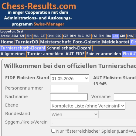
Logged on: Gast
Arabic
ARM
AZE
BIH
BUL
CAT
CHN
CRO
CZE
DEN
ENG
ESP
FAI
FIN
FRA
GER
GRE
INA
I
Home
TurnierDB
Meisterschaft
Foto-Galerie
Meldekartei
El
Turnierschach-Elozahl
Schnellschach-Elozahl
Allgemeines
Turnier anmelden: AUT
FIDE
Spieler anmelden
Elo AU
Willkommen bei den offiziellen Turnierscha
FIDE-Elolisten Stand
AUT-Elolisten Stand
13.945
Personennummer
Nachname
Vorname
Ebene
Bundesland
Spgem./Kreis/Verein
Nur "österreichische" Spieler (Land=A