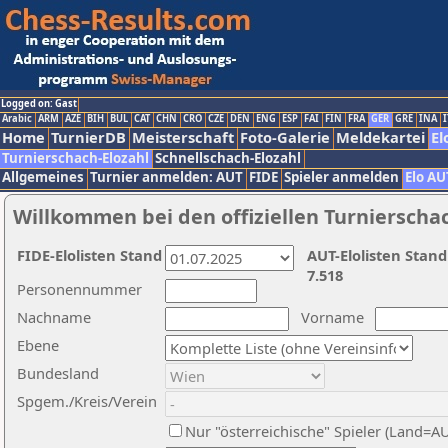
Logged on: Gast
Arabic
ARM
AZE
BIH
BUL
CAT
CHN
CRO
CZE
DEN
ENG
ESP
FAI
FIN
FRA
GER
GRE
INA
I
Home
TurnierDB
Meisterschaft
Foto-Galerie
Meldekartei
El
Turnierschach-Elozahl
Schnellschach-Elozahl
Allgemeines
Turnier anmelden: AUT
FIDE
Spieler anmelden
Elo AU
Willkommen bei den offiziellen Turnierscha
FIDE-Elolisten Stand
AUT-Elolisten Stand
7.518
Personennummer
Nachname
Vorname
Ebene
Bundesland
Spgem./Kreis/Verein
Nur "österreichische" Spieler (Land=A