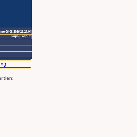
ime 06.08.2026 23:21:04
Login
Logout
artien: