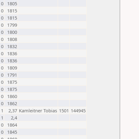
0
1805
0
1815
0
1815
0
1799
0
1800
0
1808
0
1832
0
1836
0
1836
0
1809
0
1791
0
1875
0
1875
0
1860
0
1862
1
2,37
Kamleitner Tobias
1501
144945
1
2,4
0
1864
0
1845