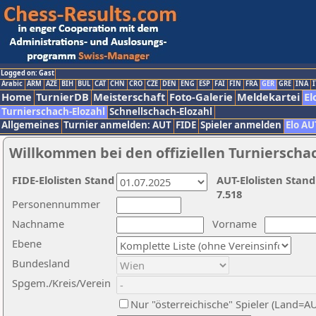
Logged on: Gast
Arabic
ARM
AZE
BIH
BUL
CAT
CHN
CRO
CZE
DEN
ENG
ESP
FAI
FIN
FRA
GER
GRE
INA
I
Home
TurnierDB
Meisterschaft
Foto-Galerie
Meldekartei
El
Turnierschach-Elozahl
Schnellschach-Elozahl
Allgemeines
Turnier anmelden: AUT
FIDE
Spieler anmelden
Elo AU
Willkommen bei den offiziellen Turnierscha
FIDE-Elolisten Stand
AUT-Elolisten Stand
7.518
Personennummer
Nachname
Vorname
Ebene
Bundesland
Spgem./Kreis/Verein
Nur "österreichische" Spieler (Land=A