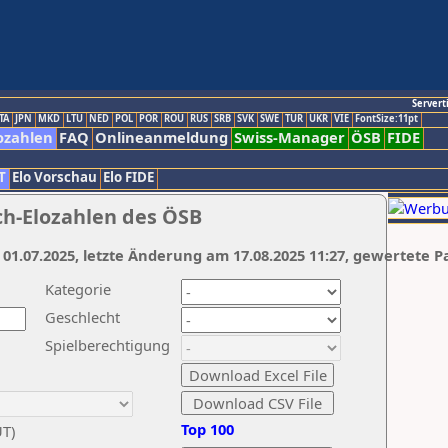
Servert
TA
JPN
MKD
LTU
NED
POL
POR
ROU
RUS
SRB
SVK
SWE
TUR
UKR
VIE
FontSize:11pt
ozahlen
FAQ
Onlineanmeldung
Swiss-Manager
ÖSB
FIDE
T
Elo Vorschau
Elo FIDE
ch-Elozahlen des ÖSB
 01.07.2025, letzte Änderung am 17.08.2025 11:27, gewertete P
Kategorie
Geschlecht
Spielberechtigung
Top 100
UT)