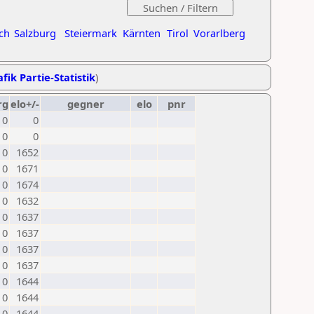
ch
Salzburg
Steiermark
Kärnten
Tirol
Vorarlberg
fik Partie-Statistik
)
rg
elo+/-
gegner
elo
pnr
0
0
0
0
0
1652
0
1671
0
1674
0
1632
0
1637
0
1637
0
1637
0
1637
0
1644
0
1644
0
1644