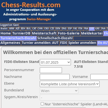
Logged on: Gast
Arabic
ARM
AZE
BIH
BUL
CAT
CHN
CRO
CZE
DEN
ENG
ESP
FAI
FIN
FRA
GER
GRE
INA
I
Home
TurnierDB
Meisterschaft
Foto-Galerie
Meldekartei
El
Turnierschach-Elozahl
Schnellschach-Elozahl
Allgemeines
Turnier anmelden: AUT
FIDE
Spieler anmelden
Elo AU
Willkommen bei den offiziellen Turnierscha
FIDE-Elolisten Stand
AUT-Elolisten Stand
7.518
Personennummer
Nachname
Vorname
Ebene
Bundesland
Spgem./Kreis/Verein
Nur "österreichische" Spieler (Land=A