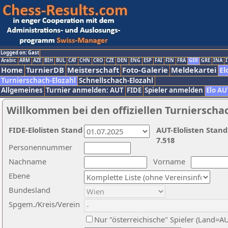
Logged on: Gast
Arabic
ARM
AZE
BIH
BUL
CAT
CHN
CRO
CZE
DEN
ENG
ESP
FAI
FIN
FRA
GER
GRE
INA
I
Home
TurnierDB
Meisterschaft
Foto-Galerie
Meldekartei
El
Turnierschach-Elozahl
Schnellschach-Elozahl
Allgemeines
Turnier anmelden: AUT
FIDE
Spieler anmelden
Elo AU
Willkommen bei den offiziellen Turnierscha
FIDE-Elolisten Stand
AUT-Elolisten Stand
7.518
Personennummer
Nachname
Vorname
Ebene
Bundesland
Spgem./Kreis/Verein
Nur "österreichische" Spieler (Land=A