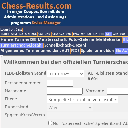
Logged on: Gast
Arabic
ARM
AZE
BIH
BUL
CAT
CHN
CRO
CZE
DEN
ENG
ESP
FAI
FIN
FRA
GER
GRE
INA
I
Home
TurnierDB
Meisterschaft
Foto-Galerie
Meldekartei
El
Turnierschach-Elozahl
Schnellschach-Elozahl
Allgemeines
Turnier anmelden: AUT
FIDE
Spieler anmelden
Elo AU
Willkommen bei den offiziellen Turnierscha
FIDE-Elolisten Stand
AUT-Elolisten Stand
8.601
Personennummer
Nachname
Vorname
Ebene
Bundesland
Spgem./Kreis/Verein
Nur "österreichische" Spieler (Land=A