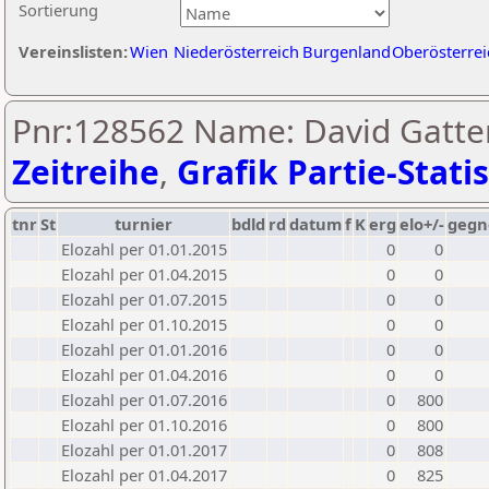
Sortierung
Vereinslisten:
Wien
Niederösterreich
Burgenland
Oberösterrei
Pnr:128562 Name: David Gatter
Zeitreihe
,
Grafik Partie-Statis
tnr
St
turnier
bdld
rd
datum
f
K
erg
elo+/-
gegn
Elozahl per 01.01.2015
0
0
Elozahl per 01.04.2015
0
0
Elozahl per 01.07.2015
0
0
Elozahl per 01.10.2015
0
0
Elozahl per 01.01.2016
0
0
Elozahl per 01.04.2016
0
0
Elozahl per 01.07.2016
0
800
Elozahl per 01.10.2016
0
800
Elozahl per 01.01.2017
0
808
Elozahl per 01.04.2017
0
825