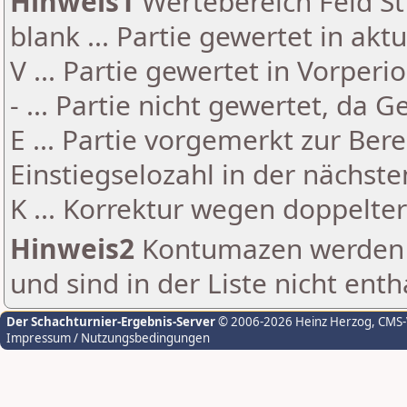
Hinweis1
Wertebereich Feld St 
blank ... Partie gewertet in akt
V ... Partie gewertet in Vorperi
- ... Partie nicht gewertet, da 
E ... Partie vorgemerkt zur Be
Einstiegselozahl in der nächst
K ... Korrektur wegen doppelt
Hinweis2
Kontumazen werden g
und sind in der Liste nicht enth
Der Schachturnier-Ergebnis-Server
© 2006-2026 Heinz Herzog
, CMS
Impressum / Nutzungsbedingungen