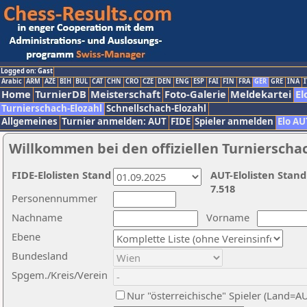
Logged on: Gast
Arabic
ARM
AZE
BIH
BUL
CAT
CHN
CRO
CZE
DEN
ENG
ESP
FAI
FIN
FRA
GER
GRE
INA
I
Home
TurnierDB
Meisterschaft
Foto-Galerie
Meldekartei
El
Turnierschach-Elozahl
Schnellschach-Elozahl
Allgemeines
Turnier anmelden: AUT
FIDE
Spieler anmelden
Elo AU
Willkommen bei den offiziellen Turnierscha
FIDE-Elolisten Stand
AUT-Elolisten Stand
7.518
Personennummer
Nachname
Vorname
Ebene
Bundesland
Spgem./Kreis/Verein
Nur "österreichische" Spieler (Land=A