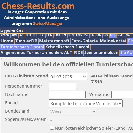
Logged on: Gast
Arabic
ARM
AZE
BIH
BUL
CAT
CHN
CRO
CZE
DEN
ENG
ESP
FAI
FIN
FRA
GER
GRE
INA
I
Home
TurnierDB
Meisterschaft
Foto-Galerie
Meldekartei
El
Turnierschach-Elozahl
Schnellschach-Elozahl
Allgemeines
Turnier anmelden: AUT
FIDE
Spieler anmelden
Elo AU
Willkommen bei den offiziellen Turnierscha
FIDE-Elolisten Stand
AUT-Elolisten Stand
7.518
Personennummer
Nachname
Vorname
Ebene
Bundesland
Spgem./Kreis/Verein
Nur "österreichische" Spieler (Land=A