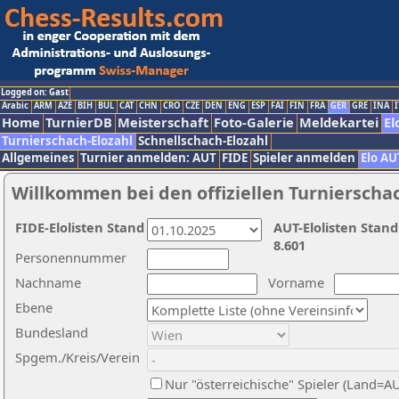
Logged on: Gast
Arabic
ARM
AZE
BIH
BUL
CAT
CHN
CRO
CZE
DEN
ENG
ESP
FAI
FIN
FRA
GER
GRE
INA
I
Home
TurnierDB
Meisterschaft
Foto-Galerie
Meldekartei
El
Turnierschach-Elozahl
Schnellschach-Elozahl
Allgemeines
Turnier anmelden: AUT
FIDE
Spieler anmelden
Elo AU
Willkommen bei den offiziellen Turnierscha
FIDE-Elolisten Stand
AUT-Elolisten Stand
8.601
Personennummer
Nachname
Vorname
Ebene
Bundesland
Spgem./Kreis/Verein
Nur "österreichische" Spieler (Land=A