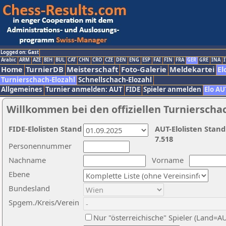
Logged on: Gast
Arabic
ARM
AZE
BIH
BUL
CAT
CHN
CRO
CZE
DEN
ENG
ESP
FAI
FIN
FRA
GER
GRE
INA
I
Home
TurnierDB
Meisterschaft
Foto-Galerie
Meldekartei
El
Turnierschach-Elozahl
Schnellschach-Elozahl
Allgemeines
Turnier anmelden: AUT
FIDE
Spieler anmelden
Elo AU
Willkommen bei den offiziellen Turnierscha
FIDE-Elolisten Stand
AUT-Elolisten Stand
7.518
Personennummer
Nachname
Vorname
Ebene
Bundesland
Spgem./Kreis/Verein
Nur "österreichische" Spieler (Land=A