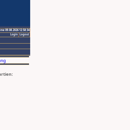
ime 09.08.2026 12:58:34
Login
Logout
artien: