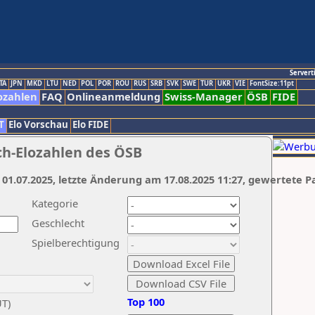
Servert
TA
JPN
MKD
LTU
NED
POL
POR
ROU
RUS
SRB
SVK
SWE
TUR
UKR
VIE
FontSize:11pt
ozahlen
FAQ
Onlineanmeldung
Swiss-Manager
ÖSB
FIDE
T
Elo Vorschau
Elo FIDE
ch-Elozahlen des ÖSB
 01.07.2025, letzte Änderung am 17.08.2025 11:27, gewertete P
Kategorie
Geschlecht
Spielberechtigung
Top 100
UT)