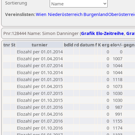
Sortierung
Vereinslisten:
Wien
Niederösterreich
Burgenland
Oberösterrei
Pnr:128444 Name: Simon Danninger (
Grafik Elo-Zeitreihe
,
Graf
tnr
St
turnier
bdld
rd
datum
f
K
erg
elo+/-
gegn
Elozahl per 01.01.2014
0
0
Elozahl per 01.04.2014
0
1007
Elozahl per 01.07.2014
0
1044
Elozahl per 01.10.2014
0
1044
Elozahl per 01.01.2015
0
1118
Elozahl per 01.04.2015
0
1073
Elozahl per 01.07.2015
0
1030
Elozahl per 01.10.2015
0
1030
Elozahl per 01.01.2016
0
987
Elozahl per 01.04.2016
0
991
Elozahl per 01.07.2016
0
1155
Elozahl per 01.10.2016
0
1174
Elozahl per 01.01.2017
0
1193