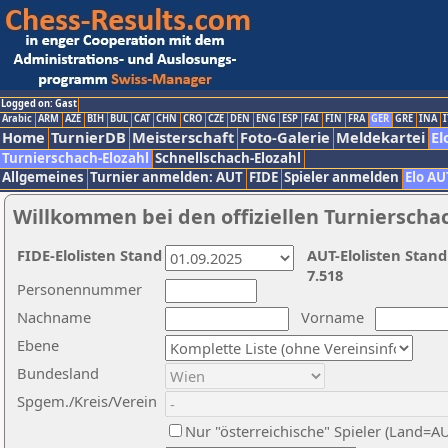
Logged on: Gast
Arabic
ARM
AZE
BIH
BUL
CAT
CHN
CRO
CZE
DEN
ENG
ESP
FAI
FIN
FRA
GER
GRE
INA
I
Home
TurnierDB
Meisterschaft
Foto-Galerie
Meldekartei
El
Turnierschach-Elozahl
Schnellschach-Elozahl
Allgemeines
Turnier anmelden: AUT
FIDE
Spieler anmelden
Elo AU
Willkommen bei den offiziellen Turnierscha
FIDE-Elolisten Stand
AUT-Elolisten Stand
7.518
Personennummer
Nachname
Vorname
Ebene
Bundesland
Spgem./Kreis/Verein
Nur "österreichische" Spieler (Land=A