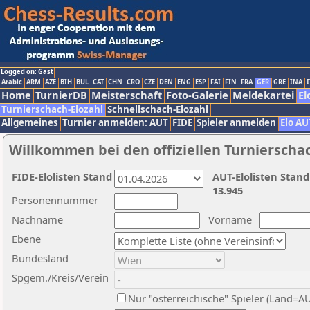
Logged on: Gast
Arabic
ARM
AZE
BIH
BUL
CAT
CHN
CRO
CZE
DEN
ENG
ESP
FAI
FIN
FRA
GER
GRE
INA
I
Home
TurnierDB
Meisterschaft
Foto-Galerie
Meldekartei
El
Turnierschach-Elozahl
Schnellschach-Elozahl
Allgemeines
Turnier anmelden: AUT
FIDE
Spieler anmelden
Elo AU
Willkommen bei den offiziellen Turnierscha
FIDE-Elolisten Stand
AUT-Elolisten Stand
13.945
Personennummer
Nachname
Vorname
Ebene
Bundesland
Spgem./Kreis/Verein
Nur "österreichische" Spieler (Land=A