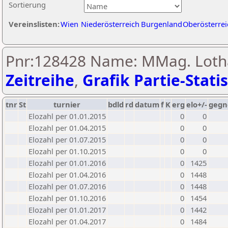
Sortierung
Vereinslisten:
Wien
Niederösterreich
Burgenland
Oberösterrei
Pnr:128428 Name: MMag. Lotha
Zeitreihe
,
Grafik Partie-Statis
tnr
St
turnier
bdld
rd
datum
f
K
erg
elo+/-
gegn
Elozahl per 01.01.2015
0
0
Elozahl per 01.04.2015
0
0
Elozahl per 01.07.2015
0
0
Elozahl per 01.10.2015
0
0
Elozahl per 01.01.2016
0
1425
Elozahl per 01.04.2016
0
1448
Elozahl per 01.07.2016
0
1448
Elozahl per 01.10.2016
0
1454
Elozahl per 01.01.2017
0
1442
Elozahl per 01.04.2017
0
1484