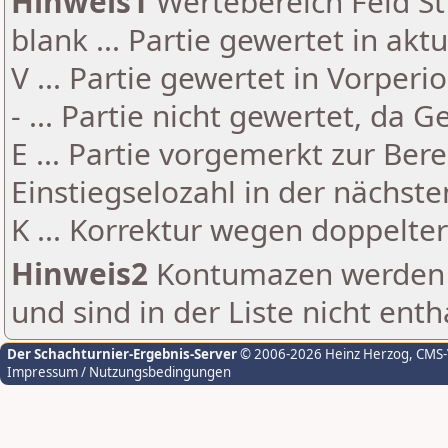
Hinweis1
Wertebereich Feld St 
blank ... Partie gewertet in akt
V ... Partie gewertet in Vorperi
- ... Partie nicht gewertet, da 
E ... Partie vorgemerkt zur Be
Einstiegselozahl in der nächst
K ... Korrektur wegen doppelt
Hinweis2
Kontumazen werden g
und sind in der Liste nicht enth
Der Schachturnier-Ergebnis-Server
© 2006-2026 Heinz Herzog
, CMS
Impressum / Nutzungsbedingungen