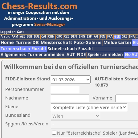
Logged on: Gast
Arabic
ARM
AZE
BIH
BUL
CAT
CHN
CRO
CZE
DEN
ENG
ESP
FAI
FIN
FRA
GER
GRE
INA
I
Home
TurnierDB
Meisterschaft
Foto-Galerie
Meldekartei
El
Turnierschach-Elozahl
Schnellschach-Elozahl
Allgemeines
Turnier anmelden: AUT
FIDE
Spieler anmelden
Elo AU
Willkommen bei den offiziellen Turnierscha
FIDE-Elolisten Stand
AUT-Elolisten Stand
10.879
Personennummer
Nachname
Vorname
Ebene
Bundesland
Spgem./Kreis/Verein
Nur "österreichische" Spieler (Land=A