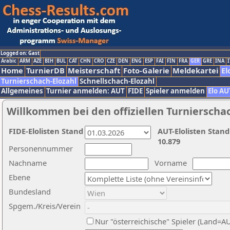
Logged on: Gast
Arabic
ARM
AZE
BIH
BUL
CAT
CHN
CRO
CZE
DEN
ENG
ESP
FAI
FIN
FRA
GER
GRE
INA
I
Home
TurnierDB
Meisterschaft
Foto-Galerie
Meldekartei
El
Turnierschach-Elozahl
Schnellschach-Elozahl
Allgemeines
Turnier anmelden: AUT
FIDE
Spieler anmelden
Elo AU
Willkommen bei den offiziellen Turnierscha
FIDE-Elolisten Stand
AUT-Elolisten Stand
10.879
Personennummer
Nachname
Vorname
Ebene
Bundesland
Spgem./Kreis/Verein
Nur "österreichische" Spieler (Land=A