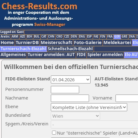
Logged on: Gast
Arabic
ARM
AZE
BIH
BUL
CAT
CHN
CRO
CZE
DEN
ENG
ESP
FAI
FIN
FRA
GER
GRE
INA
I
Home
TurnierDB
Meisterschaft
Foto-Galerie
Meldekartei
El
Turnierschach-Elozahl
Schnellschach-Elozahl
Allgemeines
Turnier anmelden: AUT
FIDE
Spieler anmelden
Elo AU
Willkommen bei den offiziellen Turnierscha
FIDE-Elolisten Stand
AUT-Elolisten Stand
13.945
Personennummer
Nachname
Vorname
Ebene
Bundesland
Spgem./Kreis/Verein
Nur "österreichische" Spieler (Land=A