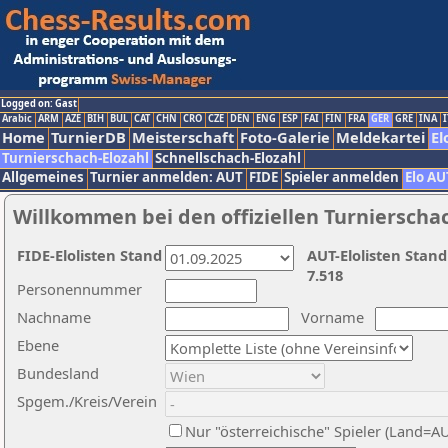
Logged on: Gast
Arabic
ARM
AZE
BIH
BUL
CAT
CHN
CRO
CZE
DEN
ENG
ESP
FAI
FIN
FRA
GER
GRE
INA
I
Home
TurnierDB
Meisterschaft
Foto-Galerie
Meldekartei
El
Turnierschach-Elozahl
Schnellschach-Elozahl
Allgemeines
Turnier anmelden: AUT
FIDE
Spieler anmelden
Elo AU
Willkommen bei den offiziellen Turnierscha
FIDE-Elolisten Stand
AUT-Elolisten Stand
7.518
Personennummer
Nachname
Vorname
Ebene
Bundesland
Spgem./Kreis/Verein
Nur "österreichische" Spieler (Land=A