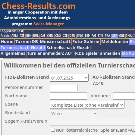
Logged on: Gast
Arabic
ARM
AZE
BIH
BUL
CAT
CHN
CRO
CZE
DEN
ENG
ESP
FAI
FIN
FRA
GER
GRE
INA
I
Home
TurnierDB
Meisterschaft
Foto-Galerie
Meldekartei
El
Turnierschach-Elozahl
Schnellschach-Elozahl
Allgemeines
Turnier anmelden: AUT
FIDE
Spieler anmelden
Elo AU
Willkommen bei den offiziellen Turnierscha
FIDE-Elolisten Stand
AUT-Elolisten Stand
7.518
Personennummer
Nachname
Vorname
Ebene
Bundesland
Spgem./Kreis/Verein
Nur "österreichische" Spieler (Land=A