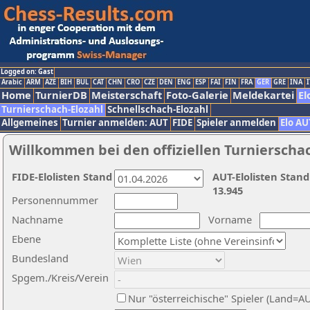
Logged on: Gast
Arabic
ARM
AZE
BIH
BUL
CAT
CHN
CRO
CZE
DEN
ENG
ESP
FAI
FIN
FRA
GER
GRE
INA
I
Home
TurnierDB
Meisterschaft
Foto-Galerie
Meldekartei
El
Turnierschach-Elozahl
Schnellschach-Elozahl
Allgemeines
Turnier anmelden: AUT
FIDE
Spieler anmelden
Elo AU
Willkommen bei den offiziellen Turnierscha
FIDE-Elolisten Stand
AUT-Elolisten Stand
13.945
Personennummer
Nachname
Vorname
Ebene
Bundesland
Spgem./Kreis/Verein
Nur "österreichische" Spieler (Land=A