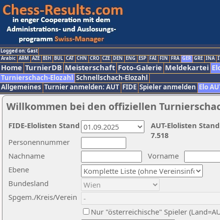
Logged on: Gast
Arabic
ARM
AZE
BIH
BUL
CAT
CHN
CRO
CZE
DEN
ENG
ESP
FAI
FIN
FRA
GER
GRE
INA
I
Home
TurnierDB
Meisterschaft
Foto-Galerie
Meldekartei
El
Turnierschach-Elozahl
Schnellschach-Elozahl
Allgemeines
Turnier anmelden: AUT
FIDE
Spieler anmelden
Elo AU
Willkommen bei den offiziellen Turnierscha
FIDE-Elolisten Stand
AUT-Elolisten Stand
7.518
Personennummer
Nachname
Vorname
Ebene
Bundesland
Spgem./Kreis/Verein
Nur "österreichische" Spieler (Land=A