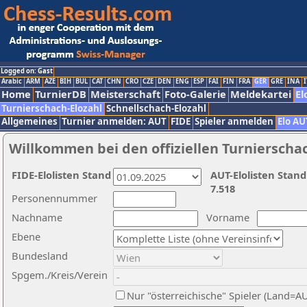
Logged on: Gast
Arabic
ARM
AZE
BIH
BUL
CAT
CHN
CRO
CZE
DEN
ENG
ESP
FAI
FIN
FRA
GER
GRE
INA
I
Home
TurnierDB
Meisterschaft
Foto-Galerie
Meldekartei
El
Turnierschach-Elozahl
Schnellschach-Elozahl
Allgemeines
Turnier anmelden: AUT
FIDE
Spieler anmelden
Elo AU
Willkommen bei den offiziellen Turnierscha
FIDE-Elolisten Stand
AUT-Elolisten Stand
7.518
Personennummer
Nachname
Vorname
Ebene
Bundesland
Spgem./Kreis/Verein
Nur "österreichische" Spieler (Land=A