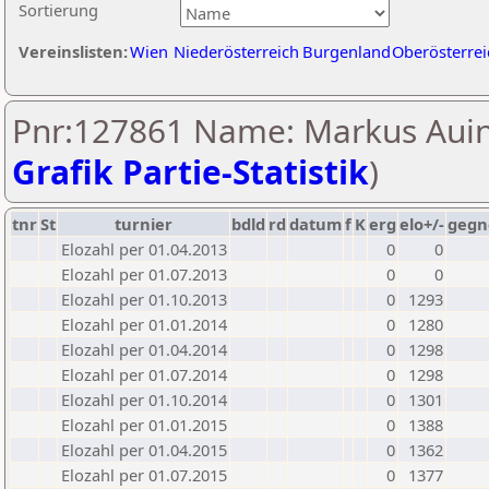
Sortierung
Vereinslisten:
Wien
Niederösterreich
Burgenland
Oberösterrei
Pnr:127861 Name: Markus Auin
Grafik Partie-Statistik
)
tnr
St
turnier
bdld
rd
datum
f
K
erg
elo+/-
gegn
Elozahl per 01.04.2013
0
0
Elozahl per 01.07.2013
0
0
Elozahl per 01.10.2013
0
1293
Elozahl per 01.01.2014
0
1280
Elozahl per 01.04.2014
0
1298
Elozahl per 01.07.2014
0
1298
Elozahl per 01.10.2014
0
1301
Elozahl per 01.01.2015
0
1388
Elozahl per 01.04.2015
0
1362
Elozahl per 01.07.2015
0
1377