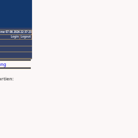
ime 07.08.2026 22:37:23
Login
Logout
artien: