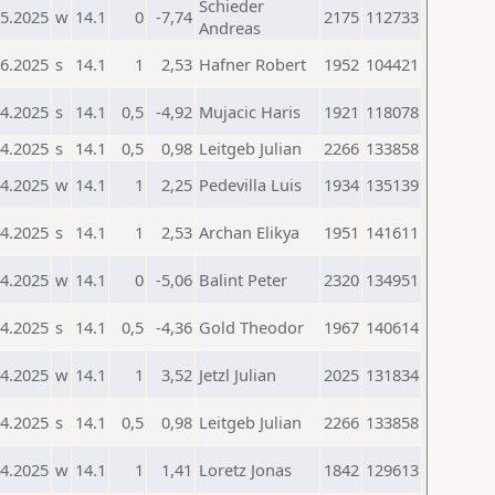
Schieder
05.2025
w
14.1
0
-7,74
2175
112733
Andreas
06.2025
s
14.1
1
2,53
Hafner Robert
1952
104421
04.2025
s
14.1
0,5
-4,92
Mujacic Haris
1921
118078
04.2025
s
14.1
0,5
0,98
Leitgeb Julian
2266
133858
04.2025
w
14.1
1
2,25
Pedevilla Luis
1934
135139
04.2025
s
14.1
1
2,53
Archan Elikya
1951
141611
04.2025
w
14.1
0
-5,06
Balint Peter
2320
134951
04.2025
s
14.1
0,5
-4,36
Gold Theodor
1967
140614
04.2025
w
14.1
1
3,52
Jetzl Julian
2025
131834
04.2025
s
14.1
0,5
0,98
Leitgeb Julian
2266
133858
04.2025
w
14.1
1
1,41
Loretz Jonas
1842
129613