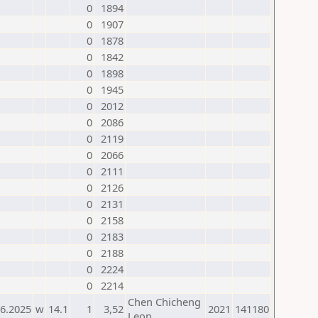
0
1894
0
1907
0
1878
0
1842
0
1898
0
1945
0
2012
0
2086
0
2119
0
2066
0
2111
0
2126
0
2131
0
2158
0
2183
0
2188
0
2224
0
2214
Chen Chicheng
06.2025
w
14.1
1
3,52
2021
141180
Leon