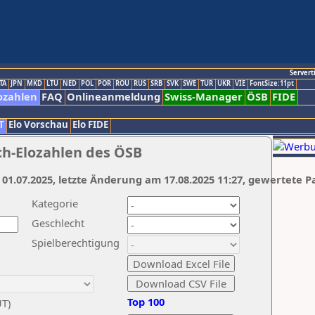
Servert
TA
JPN
MKD
LTU
NED
POL
POR
ROU
RUS
SRB
SVK
SWE
TUR
UKR
VIE
FontSize:11pt
ozahlen
FAQ
Onlineanmeldung
Swiss-Manager
ÖSB
FIDE
T
Elo Vorschau
Elo FIDE
ch-Elozahlen des ÖSB
 01.07.2025, letzte Änderung am 17.08.2025 11:27, gewertete P
Kategorie
Geschlecht
Spielberechtigung
Top 100
UT)