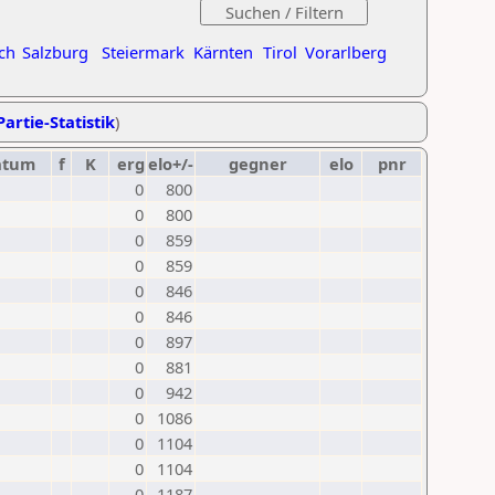
ch
Salzburg
Steiermark
Kärnten
Tirol
Vorarlberg
Partie-Statistik
)
atum
f
K
erg
elo+/-
gegner
elo
pnr
0
800
0
800
0
859
0
859
0
846
0
846
0
897
0
881
0
942
0
1086
0
1104
0
1104
0
1187