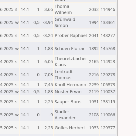
Thoma
06.2025
s
14.1
1
3,66
2032
114946
Wilhelm
Grünwald
06.2025
w
14.1
0,5
-3,94
1994
133361
Simon
06.2025
s
14.1
0,5
-3,24
Prober Raphael
2041
143277
06.2025
w
14.1
1
1,83
Schoen Florian
1892
145768
Theuretzbacher
04.2025
s
14.1
1
6,05
2165
114923
Klaus
Lentrodt
04.2025
s
14.1
0
-7,03
2216
129278
Thomas
04.2025
s
14.1
1
7,45
Knoll Hermann
2239
106873
04.2025
w
14.1
0,5
-1,83
Nuster Erwin
2119
110037
05.2025
s
14.1
1
2,25
Sauper Boris
1931
138119
Stadler
05.2025
w
14.1
0
-9
2108
119066
Alexander
05.2025
s
14.1
1
2,25
Gölles Herbert
1933
129377