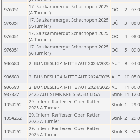
17. Salzkammergut Schachopen 2025
976051
OÖ
2
07.
(A-Turnier)
17. Salzkammergut Schachopen 2025
976051
OÖ
3
08.
(A-Turnier)
17. Salzkammergut Schachopen 2025
976051
OÖ
4
08.
(A-Turnier)
17. Salzkammergut Schachopen 2025
976051
OÖ
5
09.
(A-Turnier)
936680
2. BUNDESLIGA MITTE AUT 2024/2025
AUT
9
04.
936680
2. BUNDESLIGA MITTE AUT 2024/2025
AUT
10
05.
936680
2. BUNDESLIGA MITTE AUT 2024/2025
AUT
11
06.
987827
2425 AUT STMK KREIS SUED LIGA
Stmk
11
12.
29. Intern. Raiffeisen Open Ratten
1054262
Stmk
1
29.
2025 A Turnier
29. Intern. Raiffeisen Open Ratten
1054262
Stmk
2
29.
2025 A Turnier
29. Intern. Raiffeisen Open Ratten
1054262
Stmk
3
30.
2025 A Turnier