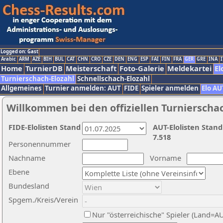
Logged on: Gast
Arabic
ARM
AZE
BIH
BUL
CAT
CHN
CRO
CZE
DEN
ENG
ESP
FAI
FIN
FRA
GER
GRE
INA
I
Home
TurnierDB
Meisterschaft
Foto-Galerie
Meldekartei
El
Turnierschach-Elozahl
Schnellschach-Elozahl
Allgemeines
Turnier anmelden: AUT
FIDE
Spieler anmelden
Elo AU
Willkommen bei den offiziellen Turnierscha
FIDE-Elolisten Stand
AUT-Elolisten Stand
7.518
Personennummer
Nachname
Vorname
Ebene
Bundesland
Spgem./Kreis/Verein
Nur "österreichische" Spieler (Land=A