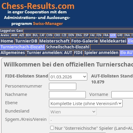
Logged on: Gast
Arabic
ARM
AZE
BIH
BUL
CAT
CHN
CRO
CZE
DEN
ENG
ESP
FAI
FIN
FRA
GER
GRE
INA
I
Home
TurnierDB
Meisterschaft
Foto-Galerie
Meldekartei
El
Turnierschach-Elozahl
Schnellschach-Elozahl
Allgemeines
Turnier anmelden: AUT
FIDE
Spieler anmelden
Elo AU
Willkommen bei den offiziellen Turnierscha
FIDE-Elolisten Stand
AUT-Elolisten Stand
10.879
Personennummer
Nachname
Vorname
Ebene
Bundesland
Spgem./Kreis/Verein
Nur "österreichische" Spieler (Land=A