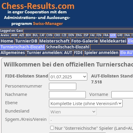
Logged on: Gast
Arabic
ARM
AZE
BIH
BUL
CAT
CHN
CRO
CZE
DEN
ENG
ESP
FAI
FIN
FRA
GER
GRE
INA
I
Home
TurnierDB
Meisterschaft
Foto-Galerie
Meldekartei
El
Turnierschach-Elozahl
Schnellschach-Elozahl
Allgemeines
Turnier anmelden: AUT
FIDE
Spieler anmelden
Elo AU
Willkommen bei den offiziellen Turnierscha
FIDE-Elolisten Stand
AUT-Elolisten Stand
7.518
Personennummer
Nachname
Vorname
Ebene
Bundesland
Spgem./Kreis/Verein
Nur "österreichische" Spieler (Land=A