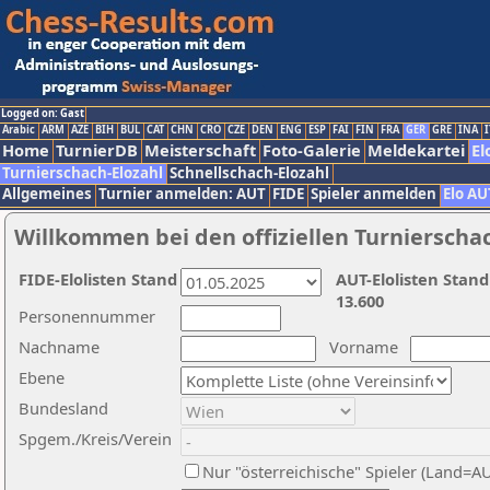
Logged on: Gast
Arabic
ARM
AZE
BIH
BUL
CAT
CHN
CRO
CZE
DEN
ENG
ESP
FAI
FIN
FRA
GER
GRE
INA
I
Home
TurnierDB
Meisterschaft
Foto-Galerie
Meldekartei
El
Turnierschach-Elozahl
Schnellschach-Elozahl
Allgemeines
Turnier anmelden: AUT
FIDE
Spieler anmelden
Elo AU
Willkommen bei den offiziellen Turnierscha
FIDE-Elolisten Stand
AUT-Elolisten Stand
13.600
Personennummer
Nachname
Vorname
Ebene
Bundesland
Spgem./Kreis/Verein
Nur "österreichische" Spieler (Land=A