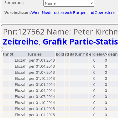
Sortierung
Vereinslisten:
Wien
Niederösterreich
Burgenland
Oberösterrei
Pnr:127562 Name: Peter Kirchm
Zeitreihe
,
Grafik Partie-Statis
tnr
St
turnier
bdld
rd
datum
f
K
erg
elo+/-
gegn
Elozahl per 01.01.2013
0
0
Elozahl per 01.04.2013
0
0
Elozahl per 01.07.2013
0
0
Elozahl per 01.10.2013
0
0
Elozahl per 01.01.2014
0
0
Elozahl per 01.04.2014
0
0
Elozahl per 01.07.2014
0
0
Elozahl per 01.10.2014
0
0
Elozahl per 01.01.2015
0
0
Elozahl per 01.04.2015
0
0