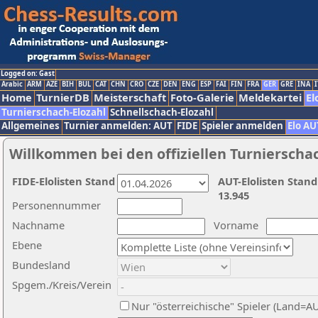
Logged on: Gast
Arabic
ARM
AZE
BIH
BUL
CAT
CHN
CRO
CZE
DEN
ENG
ESP
FAI
FIN
FRA
GER
GRE
INA
I
Home
TurnierDB
Meisterschaft
Foto-Galerie
Meldekartei
El
Turnierschach-Elozahl
Schnellschach-Elozahl
Allgemeines
Turnier anmelden: AUT
FIDE
Spieler anmelden
Elo AU
Willkommen bei den offiziellen Turnierscha
FIDE-Elolisten Stand
AUT-Elolisten Stand
13.945
Personennummer
Nachname
Vorname
Ebene
Bundesland
Spgem./Kreis/Verein
Nur "österreichische" Spieler (Land=A