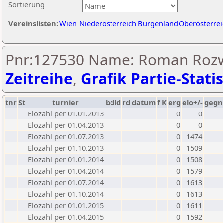
Sortierung
Vereinslisten:
Wien
Niederösterreich
Burgenland
Oberösterrei
Pnr:127530 Name: Roman Rozw
Zeitreihe
,
Grafik Partie-Statis
tnr
St
turnier
bdld
rd
datum
f
K
erg
elo+/-
gegn
Elozahl per 01.01.2013
0
0
Elozahl per 01.04.2013
0
0
Elozahl per 01.07.2013
0
1474
Elozahl per 01.10.2013
0
1509
Elozahl per 01.01.2014
0
1508
Elozahl per 01.04.2014
0
1579
Elozahl per 01.07.2014
0
1613
Elozahl per 01.10.2014
0
1613
Elozahl per 01.01.2015
0
1611
Elozahl per 01.04.2015
0
1592