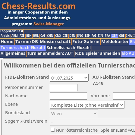
Logged on: Gast
Arabic
ARM
AZE
BIH
BUL
CAT
CHN
CRO
CZE
DEN
ENG
ESP
FAI
FIN
FRA
GER
GRE
INA
I
Home
TurnierDB
Meisterschaft
Foto-Galerie
Meldekartei
El
Turnierschach-Elozahl
Schnellschach-Elozahl
Allgemeines
Turnier anmelden: AUT
FIDE
Spieler anmelden
Elo AU
Willkommen bei den offiziellen Turnierscha
FIDE-Elolisten Stand
AUT-Elolisten Stand
7.518
Personennummer
Nachname
Vorname
Ebene
Bundesland
Spgem./Kreis/Verein
Nur "österreichische" Spieler (Land=A