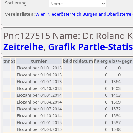
Sortierung
Vereinslisten:
Wien
Niederösterreich
Burgenland
Oberösterrei
Pnr:127515 Name: Dr. Roland K
Zeitreihe
,
Grafik Partie-Statis
tnr
St
turnier
bdld
rd
datum
f
K
erg
elo+/-
gegn
Elozahl per 01.01.2013
0
0
Elozahl per 01.04.2013
0
0
Elozahl per 01.07.2013
0
1364
Elozahl per 01.10.2013
0
1403
Elozahl per 01.01.2014
0
1403
Elozahl per 01.04.2014
0
1509
Elozahl per 01.07.2014
0
1572
Elozahl per 01.10.2014
0
1584
Elozahl per 01.01.2015
0
1587
Elozahl per 01.04.2015
0
1548