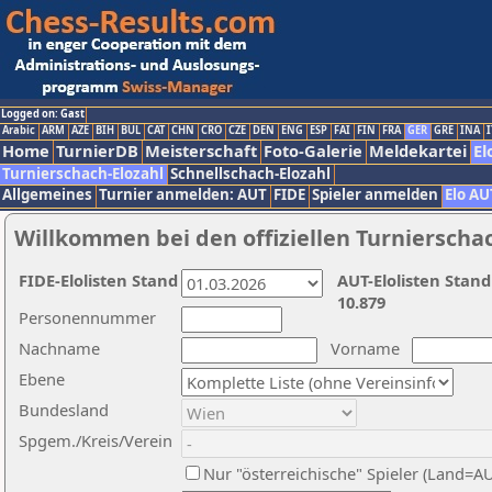
Logged on: Gast
Arabic
ARM
AZE
BIH
BUL
CAT
CHN
CRO
CZE
DEN
ENG
ESP
FAI
FIN
FRA
GER
GRE
INA
I
Home
TurnierDB
Meisterschaft
Foto-Galerie
Meldekartei
El
Turnierschach-Elozahl
Schnellschach-Elozahl
Allgemeines
Turnier anmelden: AUT
FIDE
Spieler anmelden
Elo AU
Willkommen bei den offiziellen Turnierscha
FIDE-Elolisten Stand
AUT-Elolisten Stand
10.879
Personennummer
Nachname
Vorname
Ebene
Bundesland
Spgem./Kreis/Verein
Nur "österreichische" Spieler (Land=A