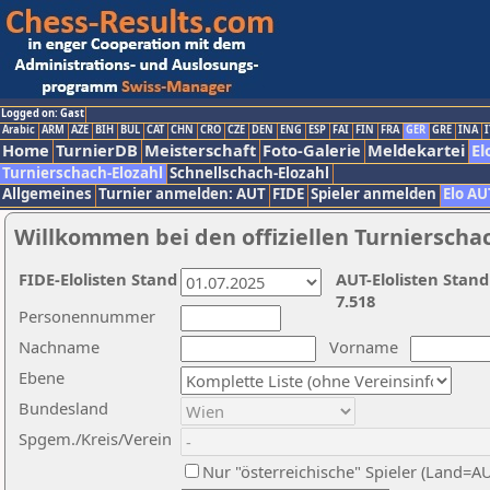
Logged on: Gast
Arabic
ARM
AZE
BIH
BUL
CAT
CHN
CRO
CZE
DEN
ENG
ESP
FAI
FIN
FRA
GER
GRE
INA
I
Home
TurnierDB
Meisterschaft
Foto-Galerie
Meldekartei
El
Turnierschach-Elozahl
Schnellschach-Elozahl
Allgemeines
Turnier anmelden: AUT
FIDE
Spieler anmelden
Elo AU
Willkommen bei den offiziellen Turnierscha
FIDE-Elolisten Stand
AUT-Elolisten Stand
7.518
Personennummer
Nachname
Vorname
Ebene
Bundesland
Spgem./Kreis/Verein
Nur "österreichische" Spieler (Land=A