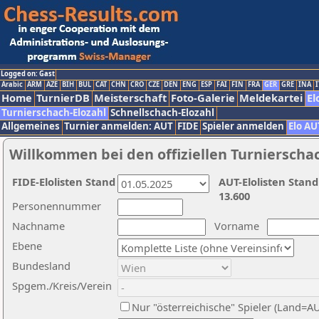
Logged on: Gast
Arabic
ARM
AZE
BIH
BUL
CAT
CHN
CRO
CZE
DEN
ENG
ESP
FAI
FIN
FRA
GER
GRE
INA
I
Home
TurnierDB
Meisterschaft
Foto-Galerie
Meldekartei
El
Turnierschach-Elozahl
Schnellschach-Elozahl
Allgemeines
Turnier anmelden: AUT
FIDE
Spieler anmelden
Elo AU
Willkommen bei den offiziellen Turnierscha
FIDE-Elolisten Stand
AUT-Elolisten Stand
13.600
Personennummer
Nachname
Vorname
Ebene
Bundesland
Spgem./Kreis/Verein
Nur "österreichische" Spieler (Land=A