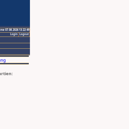
ime 07.08.2026 13:22:49
Login
Logout
artien: