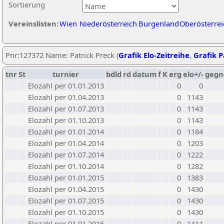
Sortierung
Vereinslisten:
Wien
Niederösterreich
Burgenland
Oberösterrei
Pnr:127372 Name: Patrick Preck (
Grafik Elo-Zeitreihe
,
Grafik P
tnr
St
turnier
bdld
rd
datum
f
K
erg
elo+/-
gegn
Elozahl per 01.01.2013
0
0
Elozahl per 01.04.2013
0
1143
Elozahl per 01.07.2013
0
1143
Elozahl per 01.10.2013
0
1143
Elozahl per 01.01.2014
0
1184
Elozahl per 01.04.2014
0
1203
Elozahl per 01.07.2014
0
1222
Elozahl per 01.10.2014
0
1282
Elozahl per 01.01.2015
0
1383
Elozahl per 01.04.2015
0
1430
Elozahl per 01.07.2015
0
1430
Elozahl per 01.10.2015
0
1430
Elozahl per 01.01.2016
0
1411