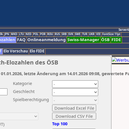
Servert
TA
JPN
MKD
LTU
NED
POL
POR
ROU
RUS
SRB
SVK
SWE
TUR
UKR
VIE
FontSize:11pt
ozahlen
FAQ
Onlineanmeldung
Swiss-Manager
ÖSB
FIDE
T
Elo Vorschau
Elo FIDE
ch-Elozahlen des ÖSB
 01.01.2026, letzte Änderung am 14.01.2026 09:08, gewertete P
Kategorie
Geschlecht
Spielberechtigung
Top 100
UT)