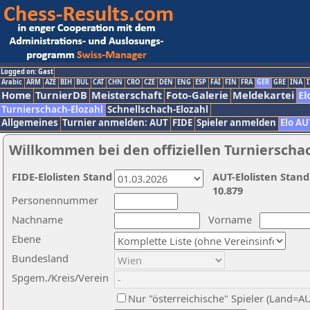
Logged on: Gast
Arabic
ARM
AZE
BIH
BUL
CAT
CHN
CRO
CZE
DEN
ENG
ESP
FAI
FIN
FRA
GER
GRE
INA
I
Home
TurnierDB
Meisterschaft
Foto-Galerie
Meldekartei
El
Turnierschach-Elozahl
Schnellschach-Elozahl
Allgemeines
Turnier anmelden: AUT
FIDE
Spieler anmelden
Elo AU
Willkommen bei den offiziellen Turnierscha
FIDE-Elolisten Stand
AUT-Elolisten Stand
10.879
Personennummer
Nachname
Vorname
Ebene
Bundesland
Spgem./Kreis/Verein
Nur "österreichische" Spieler (Land=A