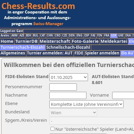
Logged on: Gast
Arabic
ARM
AZE
BIH
BUL
CAT
CHN
CRO
CZE
DEN
ENG
ESP
FAI
FIN
FRA
GER
GRE
INA
I
Home
TurnierDB
Meisterschaft
Foto-Galerie
Meldekartei
El
Turnierschach-Elozahl
Schnellschach-Elozahl
Allgemeines
Turnier anmelden: AUT
FIDE
Spieler anmelden
Elo AU
Willkommen bei den offiziellen Turnierscha
FIDE-Elolisten Stand
AUT-Elolisten Stand
8.601
Personennummer
Nachname
Vorname
Ebene
Bundesland
Spgem./Kreis/Verein
Nur "österreichische" Spieler (Land=A