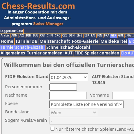
Logged on: Gast
Arabic
ARM
AZE
BIH
BUL
CAT
CHN
CRO
CZE
DEN
ENG
ESP
FAI
FIN
FRA
GER
GRE
INA
I
Home
TurnierDB
Meisterschaft
Foto-Galerie
Meldekartei
El
Turnierschach-Elozahl
Schnellschach-Elozahl
Allgemeines
Turnier anmelden: AUT
FIDE
Spieler anmelden
Elo AU
Willkommen bei den offiziellen Turnierscha
FIDE-Elolisten Stand
AUT-Elolisten Stand
13.945
Personennummer
Nachname
Vorname
Ebene
Bundesland
Spgem./Kreis/Verein
Nur "österreichische" Spieler (Land=A