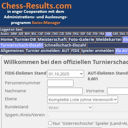
Logged on: Gast
Arabic
ARM
AZE
BIH
BUL
CAT
CHN
CRO
CZE
DEN
ENG
ESP
FAI
FIN
FRA
GER
GRE
INA
I
Home
TurnierDB
Meisterschaft
Foto-Galerie
Meldekartei
El
Turnierschach-Elozahl
Schnellschach-Elozahl
Allgemeines
Turnier anmelden: AUT
FIDE
Spieler anmelden
Elo AU
Willkommen bei den offiziellen Turnierscha
FIDE-Elolisten Stand
AUT-Elolisten Stand
8.601
Personennummer
Nachname
Vorname
Ebene
Bundesland
Spgem./Kreis/Verein
Nur "österreichische" Spieler (Land=A