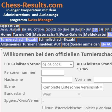
Logged on: Gast
Arabic
ARM
AZE
BIH
BUL
CAT
CHN
CRO
CZE
DEN
ENG
ESP
FAI
FIN
FRA
GER
GRE
INA
I
Home
TurnierDB
Meisterschaft
Foto-Galerie
Meldekartei
El
Turnierschach-Elozahl
Schnellschach-Elozahl
Allgemeines
Turnier anmelden: AUT
FIDE
Spieler anmelden
Elo AU
Willkommen bei den offiziellen Turnierscha
FIDE-Elolisten Stand
AUT-Elolisten Stand
13.945
Personennummer
Nachname
Vorname
Ebene
Bundesland
Spgem./Kreis/Verein
Nur "österreichische" Spieler (Land=A