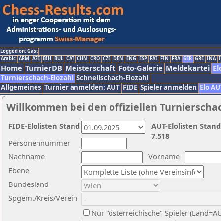
Logged on: Gast
Arabic
ARM
AZE
BIH
BUL
CAT
CHN
CRO
CZE
DEN
ENG
ESP
FAI
FIN
FRA
GER
GRE
INA
I
Home
TurnierDB
Meisterschaft
Foto-Galerie
Meldekartei
El
Turnierschach-Elozahl
Schnellschach-Elozahl
Allgemeines
Turnier anmelden: AUT
FIDE
Spieler anmelden
Elo AU
Willkommen bei den offiziellen Turnierscha
FIDE-Elolisten Stand
AUT-Elolisten Stand
7.518
Personennummer
Nachname
Vorname
Ebene
Bundesland
Spgem./Kreis/Verein
Nur "österreichische" Spieler (Land=A