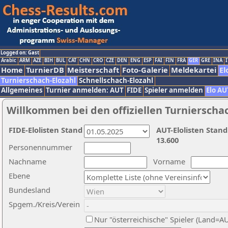
Logged on: Gast
Arabic
ARM
AZE
BIH
BUL
CAT
CHN
CRO
CZE
DEN
ENG
ESP
FAI
FIN
FRA
GER
GRE
INA
I
Home
TurnierDB
Meisterschaft
Foto-Galerie
Meldekartei
El
Turnierschach-Elozahl
Schnellschach-Elozahl
Allgemeines
Turnier anmelden: AUT
FIDE
Spieler anmelden
Elo AU
Willkommen bei den offiziellen Turnierscha
FIDE-Elolisten Stand
AUT-Elolisten Stand
13.600
Personennummer
Nachname
Vorname
Ebene
Bundesland
Spgem./Kreis/Verein
Nur "österreichische" Spieler (Land=A