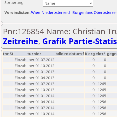
Sortierung
Vereinslisten:
Wien
Niederösterreich
Burgenland
Oberösterrei
Pnr:126854 Name: Christian T
Zeitreihe
,
Grafik Partie-Statis
tnr
St
turnier
bdld
rd
datum
f
K
erg
elo+/-
gegn
Elozahl per 01.07.2012
0
0
Elozahl per 01.10.2012
0
0
Elozahl per 01.01.2013
0
0
Elozahl per 01.04.2013
0
0
Elozahl per 01.07.2013
0
1265
Elozahl per 01.10.2013
0
1265
Elozahl per 01.01.2014
0
1265
Elozahl per 01.04.2014
0
1256
Elozahl per 01.07.2014
0
1256
Elozahl per 01.10.2014
0
1256