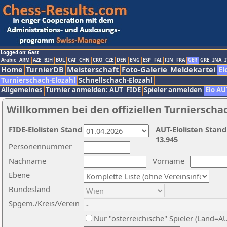
Logged on: Gast
Arabic
ARM
AZE
BIH
BUL
CAT
CHN
CRO
CZE
DEN
ENG
ESP
FAI
FIN
FRA
GER
GRE
INA
I
Home
TurnierDB
Meisterschaft
Foto-Galerie
Meldekartei
El
Turnierschach-Elozahl
Schnellschach-Elozahl
Allgemeines
Turnier anmelden: AUT
FIDE
Spieler anmelden
Elo AU
Willkommen bei den offiziellen Turnierscha
FIDE-Elolisten Stand
AUT-Elolisten Stand
13.945
Personennummer
Nachname
Vorname
Ebene
Bundesland
Spgem./Kreis/Verein
Nur "österreichische" Spieler (Land=A