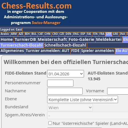
Logged on: Gast
Arabic
ARM
AZE
BIH
BUL
CAT
CHN
CRO
CZE
DEN
ENG
ESP
FAI
FIN
FRA
GER
GRE
INA
I
Home
TurnierDB
Meisterschaft
Foto-Galerie
Meldekartei
El
Turnierschach-Elozahl
Schnellschach-Elozahl
Allgemeines
Turnier anmelden: AUT
FIDE
Spieler anmelden
Elo AU
Willkommen bei den offiziellen Turnierscha
FIDE-Elolisten Stand
AUT-Elolisten Stand
13.945
Personennummer
Nachname
Vorname
Ebene
Bundesland
Spgem./Kreis/Verein
Nur "österreichische" Spieler (Land=A