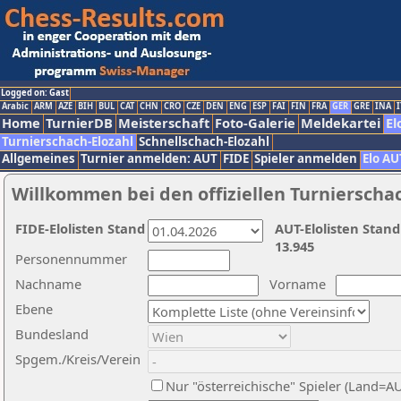
Logged on: Gast
Arabic
ARM
AZE
BIH
BUL
CAT
CHN
CRO
CZE
DEN
ENG
ESP
FAI
FIN
FRA
GER
GRE
INA
I
Home
TurnierDB
Meisterschaft
Foto-Galerie
Meldekartei
El
Turnierschach-Elozahl
Schnellschach-Elozahl
Allgemeines
Turnier anmelden: AUT
FIDE
Spieler anmelden
Elo AU
Willkommen bei den offiziellen Turnierscha
FIDE-Elolisten Stand
AUT-Elolisten Stand
13.945
Personennummer
Nachname
Vorname
Ebene
Bundesland
Spgem./Kreis/Verein
Nur "österreichische" Spieler (Land=A