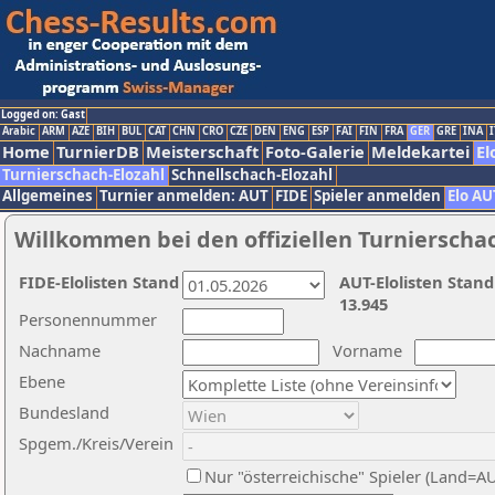
Logged on: Gast
Arabic
ARM
AZE
BIH
BUL
CAT
CHN
CRO
CZE
DEN
ENG
ESP
FAI
FIN
FRA
GER
GRE
INA
I
Home
TurnierDB
Meisterschaft
Foto-Galerie
Meldekartei
El
Turnierschach-Elozahl
Schnellschach-Elozahl
Allgemeines
Turnier anmelden: AUT
FIDE
Spieler anmelden
Elo AU
Willkommen bei den offiziellen Turnierscha
FIDE-Elolisten Stand
AUT-Elolisten Stand
13.945
Personennummer
Nachname
Vorname
Ebene
Bundesland
Spgem./Kreis/Verein
Nur "österreichische" Spieler (Land=A