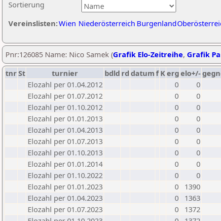
Sortierung
Vereinslisten:
Wien
Niederösterreich
Burgenland
Oberösterrei
Pnr:126085 Name: Nico Samek (
Grafik Elo-Zeitreihe
,
Grafik Par
tnr
St
turnier
bdld
rd
datum
f
K
erg
elo+/-
gegn
Elozahl per 01.04.2012
0
0
Elozahl per 01.07.2012
0
0
Elozahl per 01.10.2012
0
0
Elozahl per 01.01.2013
0
0
Elozahl per 01.04.2013
0
0
Elozahl per 01.07.2013
0
0
Elozahl per 01.10.2013
0
0
Elozahl per 01.01.2014
0
0
Elozahl per 01.10.2022
0
0
Elozahl per 01.01.2023
0
1390
Elozahl per 01.04.2023
0
1363
Elozahl per 01.07.2023
0
1372
Elozahl per 01.10.2023
0
1372