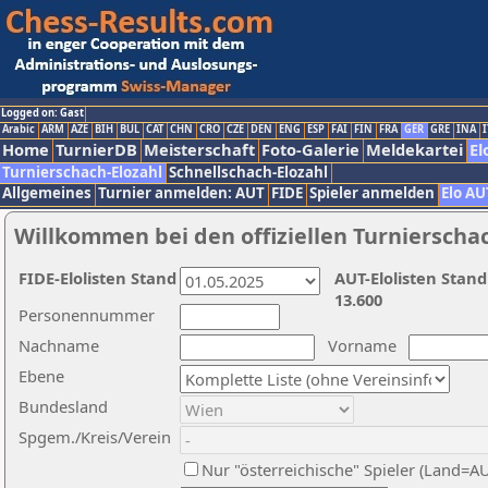
Logged on: Gast
Arabic
ARM
AZE
BIH
BUL
CAT
CHN
CRO
CZE
DEN
ENG
ESP
FAI
FIN
FRA
GER
GRE
INA
I
Home
TurnierDB
Meisterschaft
Foto-Galerie
Meldekartei
El
Turnierschach-Elozahl
Schnellschach-Elozahl
Allgemeines
Turnier anmelden: AUT
FIDE
Spieler anmelden
Elo AU
Willkommen bei den offiziellen Turnierscha
FIDE-Elolisten Stand
AUT-Elolisten Stand
13.600
Personennummer
Nachname
Vorname
Ebene
Bundesland
Spgem./Kreis/Verein
Nur "österreichische" Spieler (Land=A