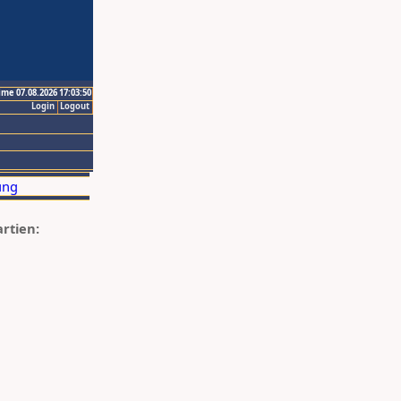
ime 07.08.2026 17:03:50
Login
Logout
artien: