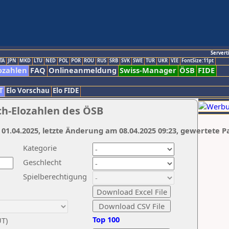
Servert
TA
JPN
MKD
LTU
NED
POL
POR
ROU
RUS
SRB
SVK
SWE
TUR
UKR
VIE
FontSize:11pt
ozahlen
FAQ
Onlineanmeldung
Swiss-Manager
ÖSB
FIDE
T
Elo Vorschau
Elo FIDE
ch-Elozahlen des ÖSB
 01.04.2025, letzte Änderung am 08.04.2025 09:23, gewertete P
Kategorie
Geschlecht
Spielberechtigung
Top 100
UT)