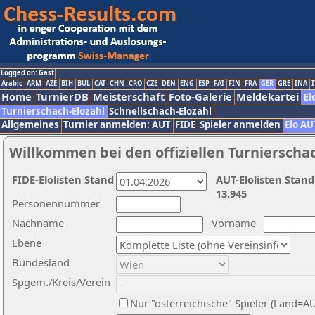
Logged on: Gast
Arabic
ARM
AZE
BIH
BUL
CAT
CHN
CRO
CZE
DEN
ENG
ESP
FAI
FIN
FRA
GER
GRE
INA
I
Home
TurnierDB
Meisterschaft
Foto-Galerie
Meldekartei
El
Turnierschach-Elozahl
Schnellschach-Elozahl
Allgemeines
Turnier anmelden: AUT
FIDE
Spieler anmelden
Elo AU
Willkommen bei den offiziellen Turnierscha
FIDE-Elolisten Stand
AUT-Elolisten Stand
13.945
Personennummer
Nachname
Vorname
Ebene
Bundesland
Spgem./Kreis/Verein
Nur "österreichische" Spieler (Land=A