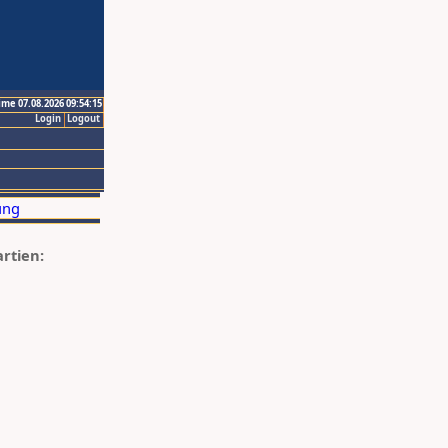
ime 07.08.2026 09:54:15
Login
Logout
artien: