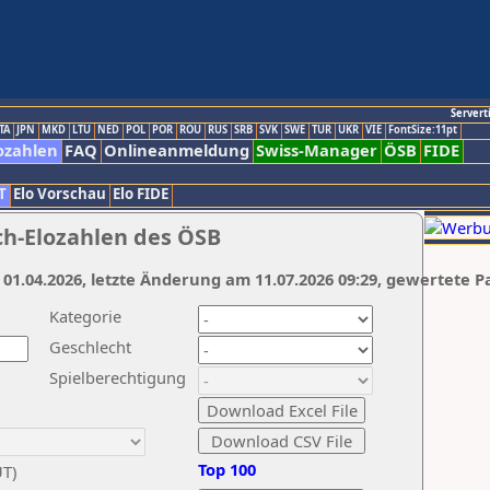
Servert
TA
JPN
MKD
LTU
NED
POL
POR
ROU
RUS
SRB
SVK
SWE
TUR
UKR
VIE
FontSize:11pt
ozahlen
FAQ
Onlineanmeldung
Swiss-Manager
ÖSB
FIDE
T
Elo Vorschau
Elo FIDE
ch-Elozahlen des ÖSB
 01.04.2026, letzte Änderung am 11.07.2026 09:29, gewertete P
Kategorie
Geschlecht
Spielberechtigung
Top 100
UT)