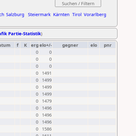
ch
Salzburg
Steiermark
Kärnten
Tirol
Vorarlberg
fik Partie-Statistik
)
atum
f
K
erg
elo+/-
gegner
elo
pnr
0
0
0
0
0
0
0
1491
0
1499
0
1499
0
1499
0
1479
0
1496
0
1496
0
1496
0
1586
0
1611