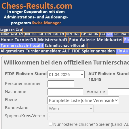
Logged on: Gast
Arabic
ARM
AZE
BIH
BUL
CAT
CHN
CRO
CZE
DEN
ENG
ESP
FAI
FIN
FRA
GER
GRE
INA
I
Home
TurnierDB
Meisterschaft
Foto-Galerie
Meldekartei
El
Turnierschach-Elozahl
Schnellschach-Elozahl
Allgemeines
Turnier anmelden: AUT
FIDE
Spieler anmelden
Elo AU
Willkommen bei den offiziellen Turnierscha
FIDE-Elolisten Stand
AUT-Elolisten Stand
13.945
Personennummer
Nachname
Vorname
Ebene
Bundesland
Spgem./Kreis/Verein
Nur "österreichische" Spieler (Land=A