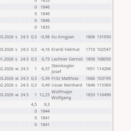
0
1853
0
1846
0
1846
0
1846
0
1835
03.2026
s
24.5
0,5
-0,98
Xu Xingjian
1806
131050
03.2026
s
24.5
0,5
-4,16
Erardi Helmut
1710
102547
01.2026
s
24.5
0,5
0,73
Lechner Gernot
1856
108050
Steinkogler
02.2026
w
24.5
1
6,37
1651
114266
Josef
03.2026
w
24.5
0,5
-5,39
Fritz Matthias
1666
103195
02.2026
s
24.5
0,5
0,49
Ussar Reinhard
1846
115369
Wolfmajer
03.2026
w
24.5
1
12,25
1833
116490
Wolfgang
4,5
9,3
0
1844
0
1841
0
1841