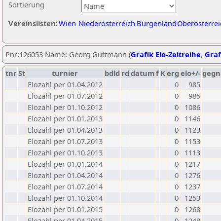
Sortierung
Vereinslisten:
Wien
Niederösterreich
Burgenland
Oberösterrei
Pnr:126053 Name: Georg Guttmann (
Grafik Elo-Zeitreihe
,
Graf
tnr
St
turnier
bdld
rd
datum
f
K
erg
elo+/-
gegn
Elozahl per 01.04.2012
0
985
Elozahl per 01.07.2012
0
985
Elozahl per 01.10.2012
0
1086
Elozahl per 01.01.2013
0
1146
Elozahl per 01.04.2013
0
1123
Elozahl per 01.07.2013
0
1153
Elozahl per 01.10.2013
0
1113
Elozahl per 01.01.2014
0
1217
Elozahl per 01.04.2014
0
1276
Elozahl per 01.07.2014
0
1237
Elozahl per 01.10.2014
0
1253
Elozahl per 01.01.2015
0
1268
Elozahl per 01.04.2015
0
1248