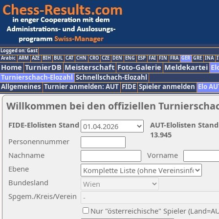
Logged on: Gast
Arabic
ARM
AZE
BIH
BUL
CAT
CHN
CRO
CZE
DEN
ENG
ESP
FAI
FIN
FRA
GER
GRE
INA
I
Home
TurnierDB
Meisterschaft
Foto-Galerie
Meldekartei
El
Turnierschach-Elozahl
Schnellschach-Elozahl
Allgemeines
Turnier anmelden: AUT
FIDE
Spieler anmelden
Elo AU
Willkommen bei den offiziellen Turnierscha
FIDE-Elolisten Stand
AUT-Elolisten Stand
13.945
Personennummer
Nachname
Vorname
Ebene
Bundesland
Spgem./Kreis/Verein
Nur "österreichische" Spieler (Land=A