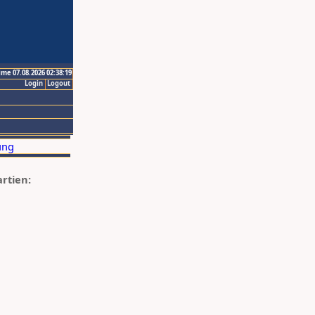
ime 07.08.2026 02:38:19
Login
Logout
artien: