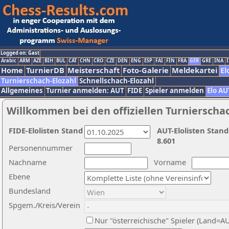
Logged on: Gast
Arabic
ARM
AZE
BIH
BUL
CAT
CHN
CRO
CZE
DEN
ENG
ESP
FAI
FIN
FRA
GER
GRE
INA
I
Home
TurnierDB
Meisterschaft
Foto-Galerie
Meldekartei
El
Turnierschach-Elozahl
Schnellschach-Elozahl
Allgemeines
Turnier anmelden: AUT
FIDE
Spieler anmelden
Elo AU
Willkommen bei den offiziellen Turnierscha
FIDE-Elolisten Stand
AUT-Elolisten Stand
8.601
Personennummer
Nachname
Vorname
Ebene
Bundesland
Spgem./Kreis/Verein
Nur "österreichische" Spieler (Land=A