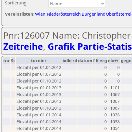
Sortierung
Vereinslisten:
Wien
Niederösterreich
Burgenland
Oberösterrei
Pnr:126007 Name: Christopher
Zeitreihe
,
Grafik Partie-Statis
tnr
St
turnier
bdld
rd
datum
f
K
erg
elo+/-
gegn
Elozahl per 01.04.2012
0
0
Elozahl per 01.07.2012
0
0
Elozahl per 01.10.2012
0
0
Elozahl per 01.01.2013
0
1101
Elozahl per 01.04.2013
0
1067
Elozahl per 01.07.2013
0
1067
Elozahl per 01.10.2013
0
1067
Elozahl per 01.01.2014
0
1038
Elozahl per 01.04.2014
0
1038
Elozahl per 01.07.2014
0
1054