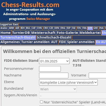
Logged on: Gast
Arabic
ARM
AZE
BIH
BUL
CAT
CHN
CRO
CZE
DEN
ENG
ESP
FAI
FIN
FRA
GER
GRE
INA
I
Home
TurnierDB
Meisterschaft
Foto-Galerie
Meldekartei
El
Turnierschach-Elozahl
Schnellschach-Elozahl
Allgemeines
Turnier anmelden: AUT
FIDE
Spieler anmelden
Elo AU
Willkommen bei den offiziellen Turnierscha
FIDE-Elolisten Stand
AUT-Elolisten Stand
7.518
Personennummer
Nachname
Vorname
Ebene
Bundesland
Spgem./Kreis/Verein
Nur "österreichische" Spieler (Land=A