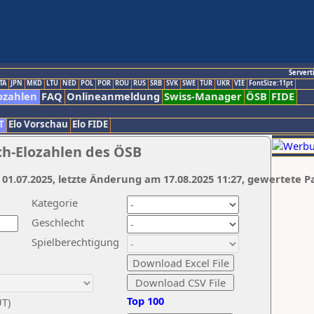
Servert
TA
JPN
MKD
LTU
NED
POL
POR
ROU
RUS
SRB
SVK
SWE
TUR
UKR
VIE
FontSize:11pt
ozahlen
FAQ
Onlineanmeldung
Swiss-Manager
ÖSB
FIDE
T
Elo Vorschau
Elo FIDE
ch-Elozahlen des ÖSB
 01.07.2025, letzte Änderung am 17.08.2025 11:27, gewertete P
Kategorie
Geschlecht
Spielberechtigung
Top 100
UT)