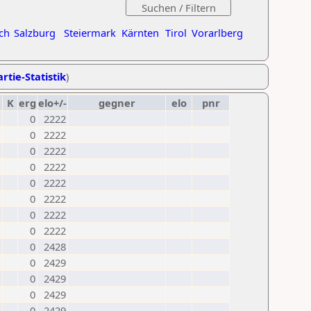
ch
Salzburg
Steiermark
Kärnten
Tirol
Vorarlberg
rtie-Statistik
)
K
erg
elo+/-
gegner
elo
pnr
0
2222
0
2222
0
2222
0
2222
0
2222
0
2222
0
2222
0
2222
0
2428
0
2429
0
2429
0
2429
0
2429