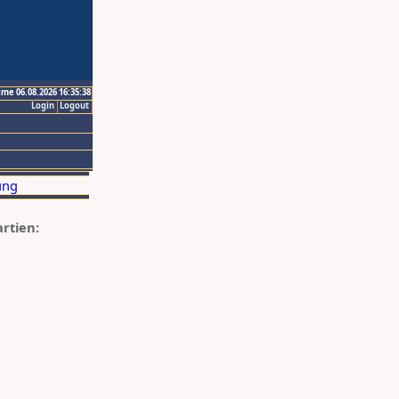
ime 06.08.2026 16:35:38
Login
Logout
artien: