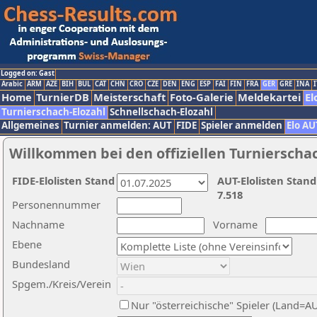
Logged on: Gast
Arabic
ARM
AZE
BIH
BUL
CAT
CHN
CRO
CZE
DEN
ENG
ESP
FAI
FIN
FRA
GER
GRE
INA
I
Home
TurnierDB
Meisterschaft
Foto-Galerie
Meldekartei
El
Turnierschach-Elozahl
Schnellschach-Elozahl
Allgemeines
Turnier anmelden: AUT
FIDE
Spieler anmelden
Elo AU
Willkommen bei den offiziellen Turnierscha
FIDE-Elolisten Stand
AUT-Elolisten Stand
7.518
Personennummer
Nachname
Vorname
Ebene
Bundesland
Spgem./Kreis/Verein
Nur "österreichische" Spieler (Land=A